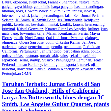
Laura
,
ekonomi
,
event lokal
,
Faranak Shahroozi
,
festival
,
film
,
gadget
,
gaya hidup
,
geopolitik
,
harga pangan
,
hasil pertandingan
,
hiburan
,
hoki
,
Howard Wiley
,
hukum
,
iklim
,
inflasi
,
inovasi
,
internet
,
investasi
,
jadwal pertandingan
,
Jalan Seni Jumat Pertama
Selatan
,
JC Smith
,
JC Smith Band
,
Jez Butterworth
,
kebijakan
publik
,
kesehatan
,
kesehatan mental
,
konflik
,
konser
,
kremenchug
,
kriminal
,
Kristal Gonzalez
,
Kuartet Gitar Los Angeles
,
kuliner
,
kurs
mata uang
,
lowongan kerja
,
Malam Kenikmatan Persia
,
Mayra
Flores
,
musik
,
Noel Catura
,
Oakland Jumat Pertama
,
olahraga
,
olimpiade
,
Opera San Jose
,
opini
,
Orkestra Kamar San Jose
,
parlemen
,
pasar
,
pemerintahan
,
pemilu
,
pendidikan
,
Perbukitan
California
,
Pertunjukan San Francisco
,
perubahan iklim
,
politik
,
poltava oblast
,
restoran
,
rumah sakit
,
sains
,
sekolah
,
selebriti
,
sepakbola
,
serial
,
startup
,
Susiyo : Penunggang Lamunan
,
Teater
Perbendaharaan Berkeley
,
teknologi
,
transportasi
,
travel
,
ujian
nasional
,
universitas
,
vaksin
,
William Kanengiser
,
Yayasan Seni
Pertunjukan OMNI
Taruhan Terbaik: Jumat Gratis di San
Jose dan Oakland, 'Hills of California'
karya Jez Butterworth, blues dengan JC
Smith, Los Angeles Guitar Quartet, pianis
Faranak Shahroozi