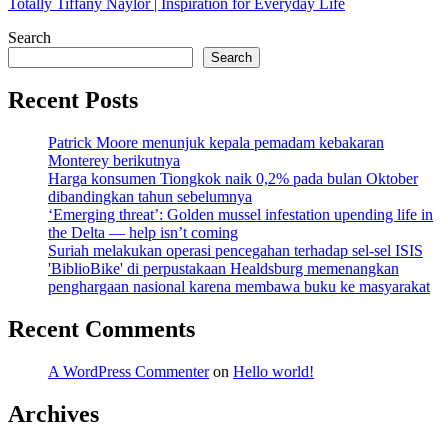
Totally Tiffany Naylor | Inspiration for Everyday Life
Search
Search
Recent Posts
Patrick Moore menunjuk kepala pemadam kebakaran
Monterey berikutnya
Harga konsumen Tiongkok naik 0,2% pada bulan Oktober
dibandingkan tahun sebelumnya
‘Emerging threat’: Golden mussel infestation upending life in
the Delta — help isn’t coming
Suriah melakukan operasi pencegahan terhadap sel-sel ISIS
'BiblioBike' di perpustakaan Healdsburg memenangkan
penghargaan nasional karena membawa buku ke masyarakat
Recent Comments
A WordPress Commenter
on
Hello world!
Archives