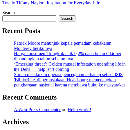
Totally Tiffany Naylor | Inspiration for Everyday Life
Search
Search
Recent Posts
Patrick Moore menunjuk kepala pemadam kebakaran
Monterey berikutnya
Harga konsumen Tiongkok naik 0,2% pada bulan Oktober
dibandingkan tahun sebelumnya
‘Emerging threat’: Golden mussel infestation upending life in
the Delta — help isn’t coming
Suriah melakukan operasi pencegahan terhadap sel-sel ISIS
'BiblioBike' di perpustakaan Healdsburg memenangkan
penghargaan nasional karena membawa buku ke masyarakat
Recent Comments
A WordPress Commenter
on
Hello world!
Archives