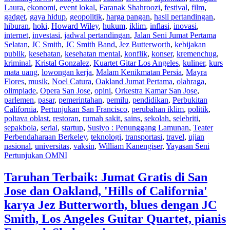
Laura
,
ekonomi
,
event lokal
,
Faranak Shahroozi
,
festival
,
film
,
gadget
,
gaya hidup
,
geopolitik
,
harga pangan
,
hasil pertandingan
,
hiburan
,
hoki
,
Howard Wiley
,
hukum
,
iklim
,
inflasi
,
inovasi
,
internet
,
investasi
,
jadwal pertandingan
,
Jalan Seni Jumat Pertama
Selatan
,
JC Smith
,
JC Smith Band
,
Jez Butterworth
,
kebijakan
publik
,
kesehatan
,
kesehatan mental
,
konflik
,
konser
,
kremenchug
,
kriminal
,
Kristal Gonzalez
,
Kuartet Gitar Los Angeles
,
kuliner
,
kurs
mata uang
,
lowongan kerja
,
Malam Kenikmatan Persia
,
Mayra
Flores
,
musik
,
Noel Catura
,
Oakland Jumat Pertama
,
olahraga
,
olimpiade
,
Opera San Jose
,
opini
,
Orkestra Kamar San Jose
,
parlemen
,
pasar
,
pemerintahan
,
pemilu
,
pendidikan
,
Perbukitan
California
,
Pertunjukan San Francisco
,
perubahan iklim
,
politik
,
poltava oblast
,
restoran
,
rumah sakit
,
sains
,
sekolah
,
selebriti
,
sepakbola
,
serial
,
startup
,
Susiyo : Penunggang Lamunan
,
Teater
Perbendaharaan Berkeley
,
teknologi
,
transportasi
,
travel
,
ujian
nasional
,
universitas
,
vaksin
,
William Kanengiser
,
Yayasan Seni
Pertunjukan OMNI
Taruhan Terbaik: Jumat Gratis di San
Jose dan Oakland, 'Hills of California'
karya Jez Butterworth, blues dengan JC
Smith, Los Angeles Guitar Quartet, pianis