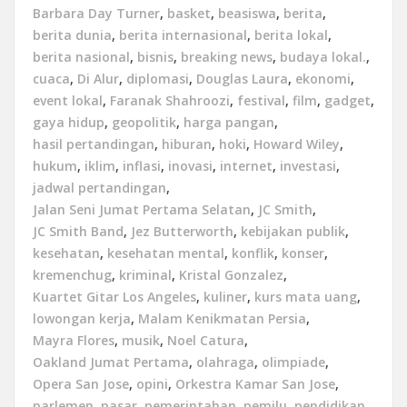
Barbara Day Turner
,
basket
,
beasiswa
,
berita
,
berita dunia
,
berita internasional
,
berita lokal
,
berita nasional
,
bisnis
,
breaking news
,
budaya lokal.
,
cuaca
,
Di Alur
,
diplomasi
,
Douglas Laura
,
ekonomi
,
event lokal
,
Faranak Shahroozi
,
festival
,
film
,
gadget
,
gaya hidup
,
geopolitik
,
harga pangan
,
hasil pertandingan
,
hiburan
,
hoki
,
Howard Wiley
,
hukum
,
iklim
,
inflasi
,
inovasi
,
internet
,
investasi
,
jadwal pertandingan
,
Jalan Seni Jumat Pertama Selatan
,
JC Smith
,
JC Smith Band
,
Jez Butterworth
,
kebijakan publik
,
kesehatan
,
kesehatan mental
,
konflik
,
konser
,
kremenchug
,
kriminal
,
Kristal Gonzalez
,
Kuartet Gitar Los Angeles
,
kuliner
,
kurs mata uang
,
lowongan kerja
,
Malam Kenikmatan Persia
,
Mayra Flores
,
musik
,
Noel Catura
,
Oakland Jumat Pertama
,
olahraga
,
olimpiade
,
Opera San Jose
,
opini
,
Orkestra Kamar San Jose
,
parlemen
,
pasar
,
pemerintahan
,
pemilu
,
pendidikan
,