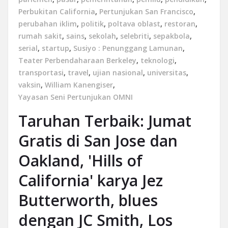
Perbukitan California
,
Pertunjukan San Francisco
,
perubahan iklim
,
politik
,
poltava oblast
,
restoran
,
rumah sakit
,
sains
,
sekolah
,
selebriti
,
sepakbola
,
serial
,
startup
,
Susiyo : Penunggang Lamunan
,
Teater Perbendaharaan Berkeley
,
teknologi
,
transportasi
,
travel
,
ujian nasional
,
universitas
,
vaksin
,
William Kanengiser
,
Yayasan Seni Pertunjukan OMNI
Taruhan Terbaik: Jumat
Gratis di San Jose dan
Oakland, 'Hills of
California' karya Jez
Butterworth, blues
dengan JC Smith, Los