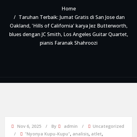
Home
Taruhan Terbaik: Jumat Gratis di San Jose dan
Oakland, 'Hills of California' karya Jez Butterworth,
blues dengan JC Smith, Los Angeles Guitar Quartet,
pianis Faranak Shahroozi
Nov 6, 2025
By
admin
Uncategorized
"Nyonya Kupu-Kupu"
,
analisis
,
atlet
,