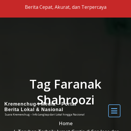
Skip to the content
Berita Cepat, Akurat, dan Terpercaya
Tag Faranak
Shahroozi
Kremenchug-i Media – Portal
Berita Lokal & Nasional
Suara Kremenchug – Info Lengkap dari Lokal hingga Nasional
Home