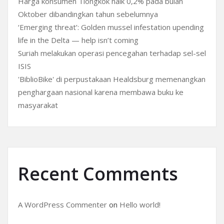
Harga konsumen Tiongkok naik 0,2% pada bulan
Oktober dibandingkan tahun sebelumnya
‘Emerging threat’: Golden mussel infestation upending
life in the Delta — help isn’t coming
Suriah melakukan operasi pencegahan terhadap sel-sel
ISIS
'BiblioBike' di perpustakaan Healdsburg memenangkan
penghargaan nasional karena membawa buku ke
masyarakat
Recent Comments
A WordPress Commenter
on
Hello world!