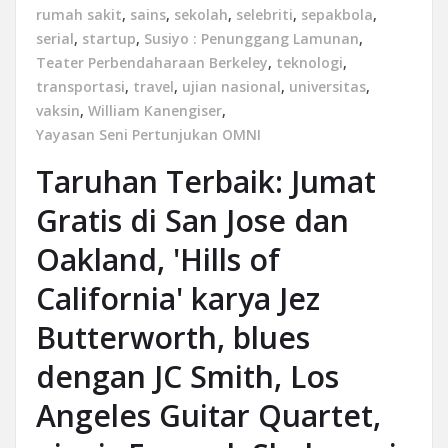
rumah sakit
,
sains
,
sekolah
,
selebriti
,
sepakbola
,
serial
,
startup
,
Susiyo : Penunggang Lamunan
,
Teater Perbendaharaan Berkeley
,
teknologi
,
transportasi
,
travel
,
ujian nasional
,
universitas
,
vaksin
,
William Kanengiser
,
Yayasan Seni Pertunjukan OMNI
Taruhan Terbaik: Jumat
Gratis di San Jose dan
Oakland, 'Hills of
California' karya Jez
Butterworth, blues
dengan JC Smith, Los
Angeles Guitar Quartet,