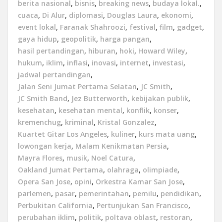
berita nasional
,
bisnis
,
breaking news
,
budaya lokal.
,
cuaca
,
Di Alur
,
diplomasi
,
Douglas Laura
,
ekonomi
,
event lokal
,
Faranak Shahroozi
,
festival
,
film
,
gadget
,
gaya hidup
,
geopolitik
,
harga pangan
,
hasil pertandingan
,
hiburan
,
hoki
,
Howard Wiley
,
hukum
,
iklim
,
inflasi
,
inovasi
,
internet
,
investasi
,
jadwal pertandingan
,
Jalan Seni Jumat Pertama Selatan
,
JC Smith
,
JC Smith Band
,
Jez Butterworth
,
kebijakan publik
,
kesehatan
,
kesehatan mental
,
konflik
,
konser
,
kremenchug
,
kriminal
,
Kristal Gonzalez
,
Kuartet Gitar Los Angeles
,
kuliner
,
kurs mata uang
,
lowongan kerja
,
Malam Kenikmatan Persia
,
Mayra Flores
,
musik
,
Noel Catura
,
Oakland Jumat Pertama
,
olahraga
,
olimpiade
,
Opera San Jose
,
opini
,
Orkestra Kamar San Jose
,
parlemen
,
pasar
,
pemerintahan
,
pemilu
,
pendidikan
,
Perbukitan California
,
Pertunjukan San Francisco
,
perubahan iklim
,
politik
,
poltava oblast
,
restoran
,