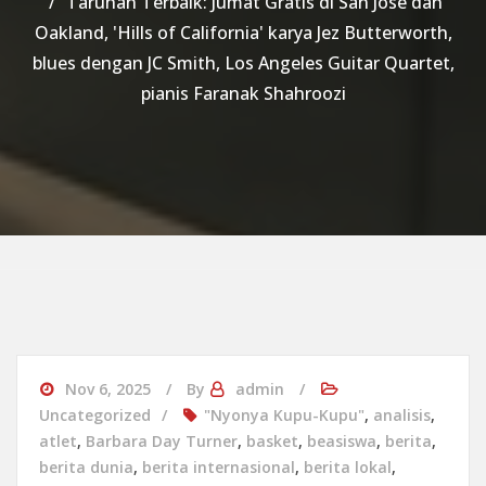
Taruhan Terbaik: Jumat Gratis di San Jose dan
Oakland, 'Hills of California' karya Jez Butterworth,
blues dengan JC Smith, Los Angeles Guitar Quartet,
pianis Faranak Shahroozi
Nov 6, 2025
By
admin
Uncategorized
"Nyonya Kupu-Kupu"
,
analisis
,
atlet
,
Barbara Day Turner
,
basket
,
beasiswa
,
berita
,
berita dunia
,
berita internasional
,
berita lokal
,