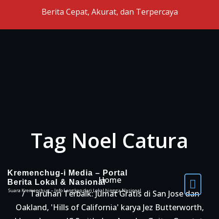
Skip to the content
Berita Cepat, Akurat, dan Terpercaya
Tag Noel Catura
Kremenchug-i Media – Portal
Home
Berita Lokal & Nasional
Suara Kremenchug – Info Lengkap dari Lokal hingga Nasional
Taruhan Terbaik: Jumat Gratis di San Jose dan
Oakland, 'Hills of California' karya Jez Butterworth,