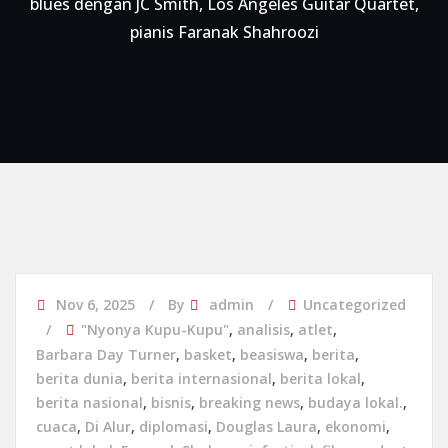
blues dengan JC Smith, Los Angeles Guitar Quartet,
pianis Faranak Shahroozi
Nov 6, 2025
By
admin
Uncategorized
"Nyonya Kupu-Kupu"
,
analisis
,
atlet
,
Barbara Day Turner
,
basket
,
beasiswa
,
berita
,
berita dunia
,
berita internasional
,
berita lokal
,
berita nasional
,
bisnis
,
breaking news
,
budaya lokal.
,
cuaca
,
Di Alur
,
diplomasi
,
Douglas Laura
,
ekonomi
,