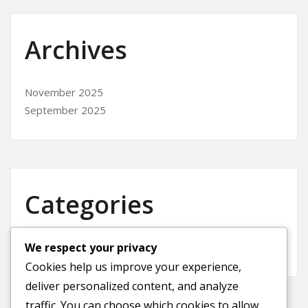
Archives
November 2025
September 2025
Categories
We respect your privacy
Uncategorized
Cookies help us improve your experience,
deliver personalized content, and analyze
traffic. You can choose which cookies to allow