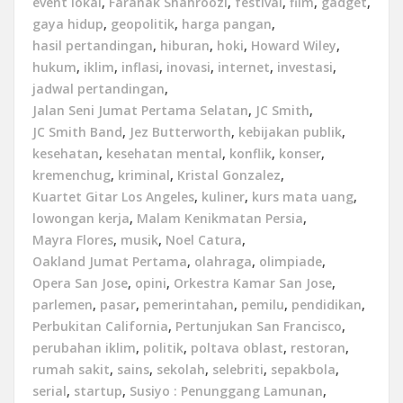
event lokal
,
Faranak Shahroozi
,
festival
,
film
,
gadget
,
gaya hidup
,
geopolitik
,
harga pangan
,
hasil pertandingan
,
hiburan
,
hoki
,
Howard Wiley
,
hukum
,
iklim
,
inflasi
,
inovasi
,
internet
,
investasi
,
jadwal pertandingan
,
Jalan Seni Jumat Pertama Selatan
,
JC Smith
,
JC Smith Band
,
Jez Butterworth
,
kebijakan publik
,
kesehatan
,
kesehatan mental
,
konflik
,
konser
,
kremenchug
,
kriminal
,
Kristal Gonzalez
,
Kuartet Gitar Los Angeles
,
kuliner
,
kurs mata uang
,
lowongan kerja
,
Malam Kenikmatan Persia
,
Mayra Flores
,
musik
,
Noel Catura
,
Oakland Jumat Pertama
,
olahraga
,
olimpiade
,
Opera San Jose
,
opini
,
Orkestra Kamar San Jose
,
parlemen
,
pasar
,
pemerintahan
,
pemilu
,
pendidikan
,
Perbukitan California
,
Pertunjukan San Francisco
,
perubahan iklim
,
politik
,
poltava oblast
,
restoran
,
rumah sakit
,
sains
,
sekolah
,
selebriti
,
sepakbola
,
serial
,
startup
,
Susiyo : Penunggang Lamunan
,