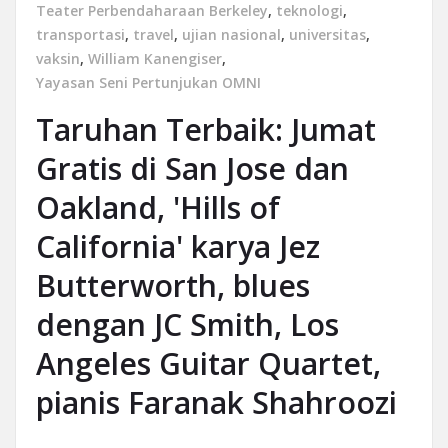
Teater Perbendaharaan Berkeley
,
teknologi
,
transportasi
,
travel
,
ujian nasional
,
universitas
,
vaksin
,
William Kanengiser
,
Yayasan Seni Pertunjukan OMNI
Taruhan Terbaik: Jumat
Gratis di San Jose dan
Oakland, 'Hills of
California' karya Jez
Butterworth, blues
dengan JC Smith, Los
Angeles Guitar Quartet,
pianis Faranak Shahroozi