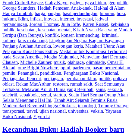
Frank Cottrell-Boyce
,
Gaby Kayu
,
gadget
,
gaya hidup
,
geopolitik
,
George Saunders
,
Hadiah Pemesan Anak-anak
,
Hal-hal di Alam
Hanya Tumbuh
,
harga pangan
,
hasil pertandingan
,
hiburan
,
hoki
,
hukum
,
iklim
,
inflasi
,
inovasi
,
internet
,
investasi
,
jadwal
pertandingan
,
Jordan Thomas
,
Julia Ioffe
,
Karen Russel
,
kebijakan
publik
,
kesehatan
,
kesehatan mental
,
Kisah Nyata Raja yang Mudah
Tertipu (Dan Ibunya)
,
konflik
,
konser
,
kremenchug
,
kriminal
,
kuliner
,
kurs mata uang
,
Lingkungan Negara Bagian: Bayangan
Panjang Asuhan Amerika
,
lowongan kerja
,
Matahari Utara: Atau
Pelayaran Kapal Paus Esther
,
Medali untuk Kontribusi Terhormat
pada Sastra Amerika
,
Megha Majumdar
,
Menyelam dari Dermaga
Clausen
,
Michelle Zauner
,
musik
,
olahraga
,
olimpiade
,
Omar El
Akkad
,
ome Bright Nowhere
,
opini
,
parlemen
,
pasar
,
pemerintahan
,
pemilu
,
Penangkal
,
pendidikan
,
Penghargaan Buku Nasional
,
Penjaga dan Pencuri
,
penjagaan
,
perubahan iklim
,
politik
,
poltava
oblast
,
Rekan MacArthur
,
restoran
,
rumah sakit
,
Saat Semuanya
Terbakar: Melawan Api di Dunia yang Berubah
,
sains
,
sekolah
,
selebriti
,
sepakbola
,
serial
,
startup
,
Suatu Hari Semua Orang Akan
Selalu Menentang Hal Ini
,
Tanah Air: Sejarah Feminis Rusia
Modern dari Revolusi hingga Otokrasi
,
teknologi
,
Tommy Oranye
,
transportasi
,
travel
,
ujian nasional
,
universitas
,
vaksin
,
Yayasan
Buku Nasional
,
Yiyun Li
Kecanduan Buku: Hadiah Booker baru