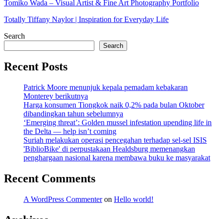
Tomiko Wada – Visual Artist & Fine Art Photography Portfolio
Totally Tiffany Naylor | Inspiration for Everyday Life
Search
Search
Recent Posts
Patrick Moore menunjuk kepala pemadam kebakaran
Monterey berikutnya
Harga konsumen Tiongkok naik 0,2% pada bulan Oktober
dibandingkan tahun sebelumnya
‘Emerging threat’: Golden mussel infestation upending life in
the Delta — help isn’t coming
Suriah melakukan operasi pencegahan terhadap sel-sel ISIS
'BiblioBike' di perpustakaan Healdsburg memenangkan
penghargaan nasional karena membawa buku ke masyarakat
Recent Comments
A WordPress Commenter
on
Hello world!