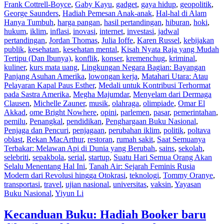
Frank Cottrell-Boyce
,
Gaby Kayu
,
gadget
,
gaya hidup
,
geopolitik
,
George Saunders
,
Hadiah Pemesan Anak-anak
,
Hal-hal di Alam
Hanya Tumbuh
,
harga pangan
,
hasil pertandingan
,
hiburan
,
hoki
,
hukum
,
iklim
,
inflasi
,
inovasi
,
internet
,
investasi
,
jadwal
pertandingan
,
Jordan Thomas
,
Julia Ioffe
,
Karen Russel
,
kebijakan
publik
,
kesehatan
,
kesehatan mental
,
Kisah Nyata Raja yang Mudah
Tertipu (Dan Ibunya)
,
konflik
,
konser
,
kremenchug
,
kriminal
,
kuliner
,
kurs mata uang
,
Lingkungan Negara Bagian: Bayangan
Panjang Asuhan Amerika
,
lowongan kerja
,
Matahari Utara: Atau
Pelayaran Kapal Paus Esther
,
Medali untuk Kontribusi Terhormat
pada Sastra Amerika
,
Megha Majumdar
,
Menyelam dari Dermaga
Clausen
,
Michelle Zauner
,
musik
,
olahraga
,
olimpiade
,
Omar El
Akkad
,
ome Bright Nowhere
,
opini
,
parlemen
,
pasar
,
pemerintahan
,
pemilu
,
Penangkal
,
pendidikan
,
Penghargaan Buku Nasional
,
Penjaga dan Pencuri
,
penjagaan
,
perubahan iklim
,
politik
,
poltava
oblast
,
Rekan MacArthur
,
restoran
,
rumah sakit
,
Saat Semuanya
Terbakar: Melawan Api di Dunia yang Berubah
,
sains
,
sekolah
,
selebriti
,
sepakbola
,
serial
,
startup
,
Suatu Hari Semua Orang Akan
Selalu Menentang Hal Ini
,
Tanah Air: Sejarah Feminis Rusia
Modern dari Revolusi hingga Otokrasi
,
teknologi
,
Tommy Oranye
,
transportasi
,
travel
,
ujian nasional
,
universitas
,
vaksin
,
Yayasan
Buku Nasional
,
Yiyun Li
Kecanduan Buku: Hadiah Booker baru