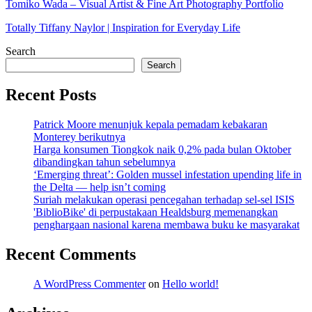
Tomiko Wada – Visual Artist & Fine Art Photography Portfolio
Totally Tiffany Naylor | Inspiration for Everyday Life
Search
Search
Recent Posts
Patrick Moore menunjuk kepala pemadam kebakaran
Monterey berikutnya
Harga konsumen Tiongkok naik 0,2% pada bulan Oktober
dibandingkan tahun sebelumnya
‘Emerging threat’: Golden mussel infestation upending life in
the Delta — help isn’t coming
Suriah melakukan operasi pencegahan terhadap sel-sel ISIS
'BiblioBike' di perpustakaan Healdsburg memenangkan
penghargaan nasional karena membawa buku ke masyarakat
Recent Comments
A WordPress Commenter
on
Hello world!