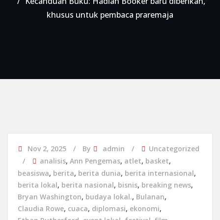
Kecanduan Buku: Hadiah Booker baru diberikan,
khusus untuk pembaca praremaja
Nov 2, 2025
By
admin
Uncategorized
analisis
,
Ann Pengemas
,
atlet
,
basket
,
beasiswa
,
berita
,
berita dunia
,
berita internasional
,
berita lokal
,
berita nasional
,
bisnis
,
breaking news
,
Bryan Washington
,
budaya lokal.
,
Bulanan
,
Claudia Rowe
,
cuaca
,
diplomasi
,
ekonomi
,