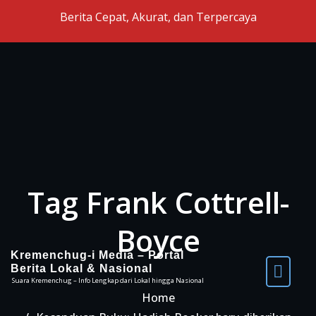
Skip to the content
Berita Cepat, Akurat, dan Terpercaya
Tag Frank Cottrell-
Boyce
Kremenchug-i Media – Portal
Berita Lokal & Nasional
Suara Kremenchug – Info Lengkap dari Lokal hingga Nasional
Home