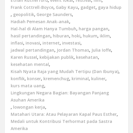
Ethan Rutherford
,
event lokal
,
festival
,
film
,
Frank Cottrell-Boyce
,
Gaby Kayu
,
gadget
,
gaya hidup
,
geopolitik
,
George Saunders
,
Hadiah Pemesan Anak-anak
,
Hal-hal di Alam Hanya Tumbuh
,
harga pangan
,
hasil pertandingan
,
hiburan
,
hoki
,
hukum
,
iklim
,
inflasi
,
inovasi
,
internet
,
investasi
,
jadwal pertandingan
,
Jordan Thomas
,
Julia Ioffe
,
Karen Russel
,
kebijakan publik
,
kesehatan
,
kesehatan mental
,
Kisah Nyata Raja yang Mudah Tertipu (Dan Ibunya)
,
konflik
,
konser
,
kremenchug
,
kriminal
,
kuliner
,
kurs mata uang
,
Lingkungan Negara Bagian: Bayangan Panjang
Asuhan Amerika
,
lowongan kerja
,
Matahari Utara: Atau Pelayaran Kapal Paus Esther
,
Medali untuk Kontribusi Terhormat pada Sastra
Amerika