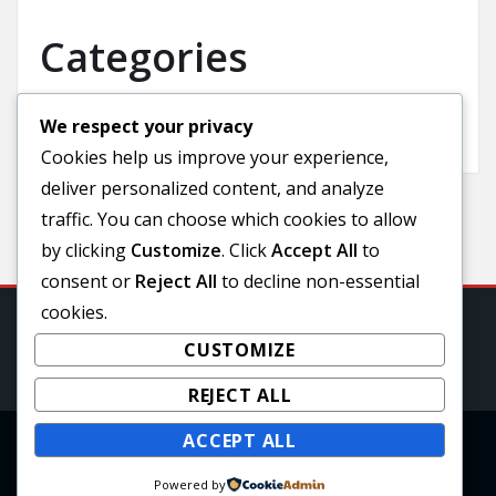
Categories
We respect your privacy
Uncategorized
Cookies help us improve your experience,
deliver personalized content, and analyze
traffic. You can choose which cookies to allow
by clicking
Customize
. Click
Accept All
to
consent or
Reject All
to decline non-essential
cookies.
CUSTOMIZE
REJECT ALL
ACCEPT ALL
Copyright © 2025 | Powered by
WordPress
|
Powered by
awpbusinesspress theme by A WP Life