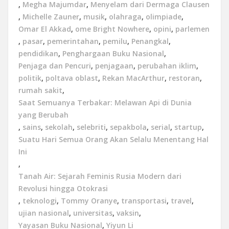
,
Megha Majumdar
,
Menyelam dari Dermaga Clausen
,
Michelle Zauner
,
musik
,
olahraga
,
olimpiade
,
Omar El Akkad
,
ome Bright Nowhere
,
opini
,
parlemen
,
pasar
,
pemerintahan
,
pemilu
,
Penangkal
,
pendidikan
,
Penghargaan Buku Nasional
,
Penjaga dan Pencuri
,
penjagaan
,
perubahan iklim
,
politik
,
poltava oblast
,
Rekan MacArthur
,
restoran
,
rumah sakit
,
Saat Semuanya Terbakar: Melawan Api di Dunia
yang Berubah
,
sains
,
sekolah
,
selebriti
,
sepakbola
,
serial
,
startup
,
Suatu Hari Semua Orang Akan Selalu Menentang Hal
Ini
,
Tanah Air: Sejarah Feminis Rusia Modern dari
Revolusi hingga Otokrasi
,
teknologi
,
Tommy Oranye
,
transportasi
,
travel
,
ujian nasional
,
universitas
,
vaksin
,
Yayasan Buku Nasional
,
Yiyun Li