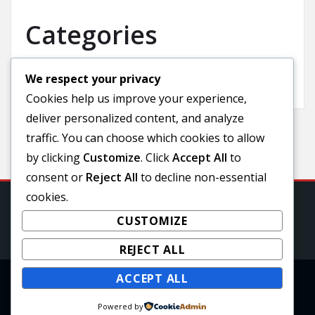
Categories
We respect your privacy
Uncategorized
Cookies help us improve your experience,
deliver personalized content, and analyze
traffic. You can choose which cookies to allow
by clicking
Customize
. Click
Accept All
to
consent or
Reject All
to decline non-essential
cookies.
CUSTOMIZE
REJECT ALL
ACCEPT ALL
Copyright © 2025 | Powered by
WordPress
|
Powered by
awpbusinesspress theme by A WP Life