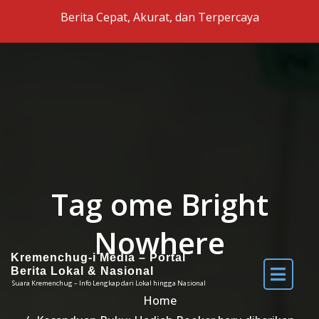
Skip to the content
Berita Cepat, Akurat, dan Terpercaya
Tag ome Bright
Nowhere
Kremenchug-i Media – Portal
Berita Lokal & Nasional
Suara Kremenchug – Info Lengkap dari Lokal hingga Nasional
Home