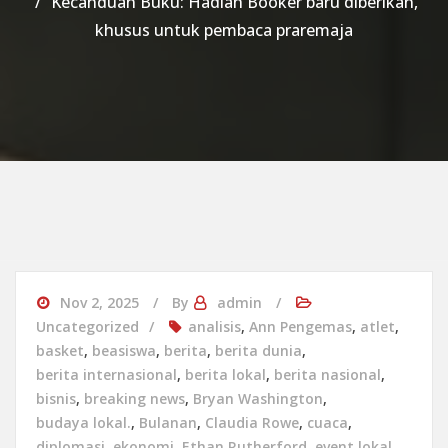
Kecanduan Buku: Hadiah Booker baru diberikan,
khusus untuk pembaca praremaja
Nov 2, 2025
By
admin
Uncategorized
analisis
,
Ann Pengemas
,
atlet
,
basket
,
beasiswa
,
berita
,
berita dunia
,
berita internasional
,
berita lokal
,
berita nasional
,
bisnis
,
breaking news
,
Bryan Washington
,
budaya lokal.
,
Bulanan
,
Claudia Rowe
,
cuaca
,
diplomasi
,
ekonomi
,
Ethan Rutherford
,
event lokal
,