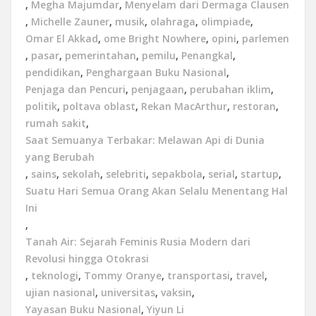
,
Megha Majumdar
,
Menyelam dari Dermaga Clausen
,
Michelle Zauner
,
musik
,
olahraga
,
olimpiade
,
Omar El Akkad
,
ome Bright Nowhere
,
opini
,
parlemen
,
pasar
,
pemerintahan
,
pemilu
,
Penangkal
,
pendidikan
,
Penghargaan Buku Nasional
,
Penjaga dan Pencuri
,
penjagaan
,
perubahan iklim
,
politik
,
poltava oblast
,
Rekan MacArthur
,
restoran
,
rumah sakit
,
Saat Semuanya Terbakar: Melawan Api di Dunia
yang Berubah
,
sains
,
sekolah
,
selebriti
,
sepakbola
,
serial
,
startup
,
Suatu Hari Semua Orang Akan Selalu Menentang Hal
Ini
,
Tanah Air: Sejarah Feminis Rusia Modern dari
Revolusi hingga Otokrasi
,
teknologi
,
Tommy Oranye
,
transportasi
,
travel
,
ujian nasional
,
universitas
,
vaksin
,
Yayasan Buku Nasional
,
Yiyun Li