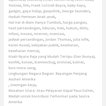
festival
,
film
,
Frank Cottrell-Boyce
,
Gaby Kayu
,
gadget
,
gaya hidup
,
geopolitik
,
George Saunders
,
Hadiah Pemesan Anak-anak
,
Hal-hal di Alam Hanya Tumbuh
,
harga pangan
,
hasil pertandingan
,
hiburan
,
hoki
,
hukum
,
iklim
,
inflasi
,
inovasi
,
internet
,
investasi
,
jadwal pertandingan
,
Jordan Thomas
,
Julia Ioffe
,
Karen Russel
,
kebijakan publik
,
kesehatan
,
kesehatan mental
,
Kisah Nyata Raja yang Mudah Tertipu (Dan Ibunya)
,
konflik
,
konser
,
kremenchug
,
kriminal
,
kuliner
,
kurs mata uang
,
Lingkungan Negara Bagian: Bayangan Panjang
Asuhan Amerika
,
lowongan kerja
,
Matahari Utara: Atau Pelayaran Kapal Paus Esther
,
Medali untuk Kontribusi Terhormat pada Sastra
Amerika