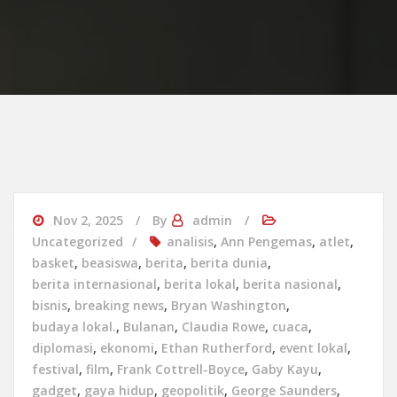
Nov 2, 2025
By
admin
Uncategorized
analisis
,
Ann Pengemas
,
atlet
,
basket
,
beasiswa
,
berita
,
berita dunia
,
berita internasional
,
berita lokal
,
berita nasional
,
bisnis
,
breaking news
,
Bryan Washington
,
budaya lokal.
,
Bulanan
,
Claudia Rowe
,
cuaca
,
diplomasi
,
ekonomi
,
Ethan Rutherford
,
event lokal
,
festival
,
film
,
Frank Cottrell-Boyce
,
Gaby Kayu
,
gadget
,
gaya hidup
,
geopolitik
,
George Saunders
,