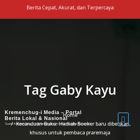
Skip to the content
Berita Cepat, Akurat, dan Terpercaya
Tag Gaby Kayu
Kremenchug-i Media – Portal
Home
Berita Lokal & Nasional
Kecanduan Buku: Hadiah Booker baru diberikan,
Suara Kremenchug – Info Lengkap dari Lokal hingga Nasional
khusus untuk pembaca praremaja