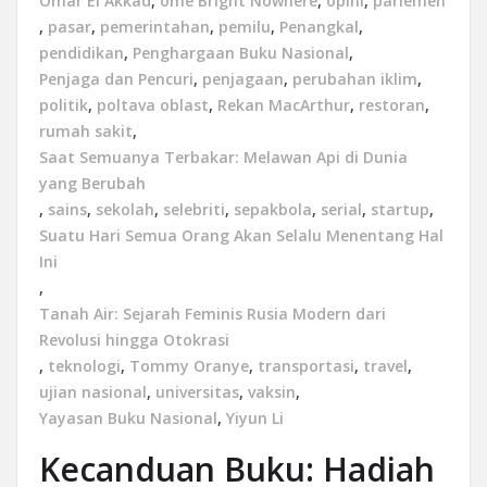
Omar El Akkad
,
ome Bright Nowhere
,
opini
,
parlemen
,
pasar
,
pemerintahan
,
pemilu
,
Penangkal
,
pendidikan
,
Penghargaan Buku Nasional
,
Penjaga dan Pencuri
,
penjagaan
,
perubahan iklim
,
politik
,
poltava oblast
,
Rekan MacArthur
,
restoran
,
rumah sakit
,
Saat Semuanya Terbakar: Melawan Api di Dunia
yang Berubah
,
sains
,
sekolah
,
selebriti
,
sepakbola
,
serial
,
startup
,
Suatu Hari Semua Orang Akan Selalu Menentang Hal
Ini
,
Tanah Air: Sejarah Feminis Rusia Modern dari
Revolusi hingga Otokrasi
,
teknologi
,
Tommy Oranye
,
transportasi
,
travel
,
ujian nasional
,
universitas
,
vaksin
,
Yayasan Buku Nasional
,
Yiyun Li
Kecanduan Buku: Hadiah