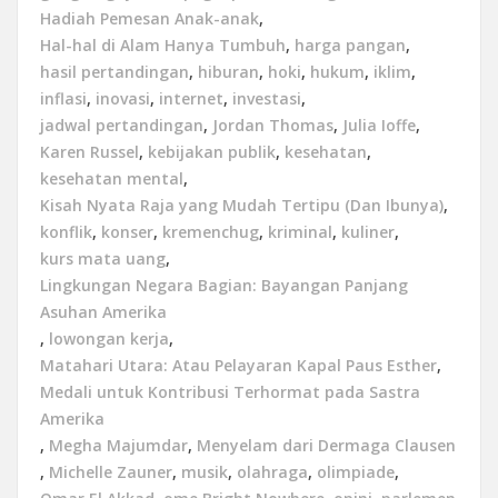
Hadiah Pemesan Anak-anak
,
Hal-hal di Alam Hanya Tumbuh
,
harga pangan
,
hasil pertandingan
,
hiburan
,
hoki
,
hukum
,
iklim
,
inflasi
,
inovasi
,
internet
,
investasi
,
jadwal pertandingan
,
Jordan Thomas
,
Julia Ioffe
,
Karen Russel
,
kebijakan publik
,
kesehatan
,
kesehatan mental
,
Kisah Nyata Raja yang Mudah Tertipu (Dan Ibunya)
,
konflik
,
konser
,
kremenchug
,
kriminal
,
kuliner
,
kurs mata uang
,
Lingkungan Negara Bagian: Bayangan Panjang
Asuhan Amerika
,
lowongan kerja
,
Matahari Utara: Atau Pelayaran Kapal Paus Esther
,
Medali untuk Kontribusi Terhormat pada Sastra
Amerika
,
Megha Majumdar
,
Menyelam dari Dermaga Clausen
,
Michelle Zauner
,
musik
,
olahraga
,
olimpiade
,