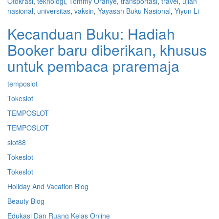
Otokrasi
,
teknologi
,
Tommy Oranye
,
transportasi
,
travel
,
ujian
nasional
,
universitas
,
vaksin
,
Yayasan Buku Nasional
,
Yiyun Li
Kecanduan Buku: Hadiah
Booker baru diberikan, khusus
untuk pembaca praremaja
temposlot
Tokeslot
TEMPOSLOT
TEMPOSLOT
slot88
Tokeslot
Tokeslot
Holiday And Vacation Blog
Beauty Blog
Edukasi Dan Ruang Kelas Online