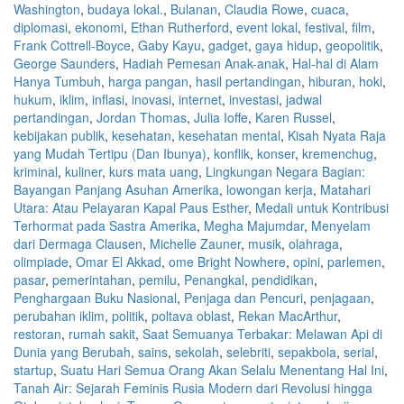
Washington
,
budaya lokal.
,
Bulanan
,
Claudia Rowe
,
cuaca
,
diplomasi
,
ekonomi
,
Ethan Rutherford
,
event lokal
,
festival
,
film
,
Frank Cottrell-Boyce
,
Gaby Kayu
,
gadget
,
gaya hidup
,
geopolitik
,
George Saunders
,
Hadiah Pemesan Anak-anak
,
Hal-hal di Alam
Hanya Tumbuh
,
harga pangan
,
hasil pertandingan
,
hiburan
,
hoki
,
hukum
,
iklim
,
inflasi
,
inovasi
,
internet
,
investasi
,
jadwal
pertandingan
,
Jordan Thomas
,
Julia Ioffe
,
Karen Russel
,
kebijakan publik
,
kesehatan
,
kesehatan mental
,
Kisah Nyata Raja
yang Mudah Tertipu (Dan Ibunya)
,
konflik
,
konser
,
kremenchug
,
kriminal
,
kuliner
,
kurs mata uang
,
Lingkungan Negara Bagian:
Bayangan Panjang Asuhan Amerika
,
lowongan kerja
,
Matahari
Utara: Atau Pelayaran Kapal Paus Esther
,
Medali untuk Kontribusi
Terhormat pada Sastra Amerika
,
Megha Majumdar
,
Menyelam
dari Dermaga Clausen
,
Michelle Zauner
,
musik
,
olahraga
,
olimpiade
,
Omar El Akkad
,
ome Bright Nowhere
,
opini
,
parlemen
,
pasar
,
pemerintahan
,
pemilu
,
Penangkal
,
pendidikan
,
Penghargaan Buku Nasional
,
Penjaga dan Pencuri
,
penjagaan
,
perubahan iklim
,
politik
,
poltava oblast
,
Rekan MacArthur
,
restoran
,
rumah sakit
,
Saat Semuanya Terbakar: Melawan Api di
Dunia yang Berubah
,
sains
,
sekolah
,
selebriti
,
sepakbola
,
serial
,
startup
,
Suatu Hari Semua Orang Akan Selalu Menentang Hal Ini
,
Tanah Air: Sejarah Feminis Rusia Modern dari Revolusi hingga