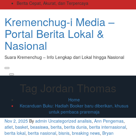
Skip
Berita Cepat, Akurat, dan Terpercaya
to
the
Kremenchug-i Media –
content
Portal Berita Lokal &
Nasional
Suara Kremenchug – Info Lengkap dari Lokal hingga Nasional
Primary
Menu
Tag Jordan Thomas
Home
Kecanduan Buku: Hadiah Booker baru diberikan, khusus
untuk pembaca praremaja
Nov 2, 2025
By
admin
Uncategorized
analisis
,
Ann Pengemas
,
atlet
,
basket
,
beasiswa
,
berita
,
berita dunia
,
berita internasional
,
berita lokal
,
berita nasional
,
bisnis
,
breaking news
,
Bryan