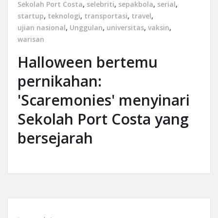
Sekolah Port Costa
,
selebriti
,
sepakbola
,
serial
,
startup
,
teknologi
,
transportasi
,
travel
,
ujian nasional
,
Unggulan
,
universitas
,
vaksin
,
warisan
Halloween bertemu
pernikahan:
'Scaremonies' menyinari
Sekolah Port Costa yang
bersejarah