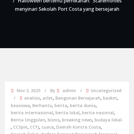
Halloween bertemu pernikahan: 'Scaremonies'
menyinari Sekolah Port Costa yang bersejarah
Nov 3, 2025
By
admin
Uncategorized
analisis
,
atlet
,
Bangunan Bersejarah
,
basket
,
beasiswa
,
Berhantu
,
berita
,
berita dunia
,
berita internasional
,
berita lokal
,
berita nasional
,
Berita Unggulan
,
bisnis
,
breaking news
,
budaya lokal.
,
CCSpin
,
CCYJ
,
cuaca
,
Daerah Kontra Costa
,