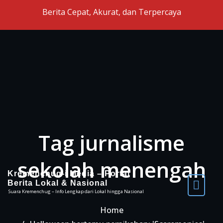
Skip to the content
Berita Cepat, Akurat, dan Terpercaya
Tag jurnalisme
sekolah menengah
Kremenchug-i Media – Portal
Berita Lokal & Nasional
Suara Kremenchug – Info Lengkap dari Lokal hingga Nasional
Home