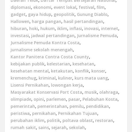
Daerah Teluk
,
Daftar Tempat Bersejarah Nasional
,
diplomasi
,
ekonomi
,
event lokal
,
festival
,
film
,
gadget
,
gaya hidup
,
geopolitik
,
Gunung Diablo
,
Hallowen
,
harga pangan
,
hasil pertandingan
,
hiburan
,
hoki
,
hukum
,
iklim
,
inflasi
,
inovasi
,
internet
,
investasi
,
jadwal pertandingan
,
Jurnalisme Pemuda
,
Jurnalisme Pemuda Kontra Costa
,
jurnalisme sekolah menengah
,
Kantor Panitera Contra Costa County
,
kebijakan publik
,
kelestarian
,
kesehatan
,
kesehatan mental
,
ketakutan
,
konflik
,
konser
,
kremenchug
,
kriminal
,
kuliner
,
kurs mata uang
,
Lisensi Pernikahan
,
lowongan kerja
,
Masyarakat Konservasi Port Costa
,
musik
,
olahraga
,
olimpiade
,
opini
,
parlemen
,
pasar
,
Pelabuhan Kosta
,
pemerintah
,
pemerintahan
,
pemilu
,
pendidikan
,
peristiwa
,
pernikahan
,
Pernikahan Tujuan
,
perubahan iklim
,
politik
,
poltava oblast
,
restoran
,
rumah sakit
,
sains
,
sejarah
,
sekolah
,