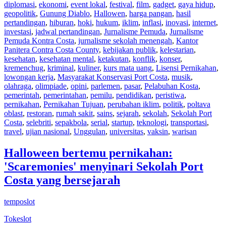
diplomasi
,
ekonomi
,
event lokal
,
festival
,
film
,
gadget
,
gaya hidup
,
geopolitik
,
Gunung Diablo
,
Hallowen
,
harga pangan
,
hasil
pertandingan
,
hiburan
,
hoki
,
hukum
,
iklim
,
inflasi
,
inovasi
,
internet
,
investasi
,
jadwal pertandingan
,
Jurnalisme Pemuda
,
Jurnalisme
Pemuda Kontra Costa
,
jurnalisme sekolah menengah
,
Kantor
Panitera Contra Costa County
,
kebijakan publik
,
kelestarian
,
kesehatan
,
kesehatan mental
,
ketakutan
,
konflik
,
konser
,
kremenchug
,
kriminal
,
kuliner
,
kurs mata uang
,
Lisensi Pernikahan
,
lowongan kerja
,
Masyarakat Konservasi Port Costa
,
musik
,
olahraga
,
olimpiade
,
opini
,
parlemen
,
pasar
,
Pelabuhan Kosta
,
pemerintah
,
pemerintahan
,
pemilu
,
pendidikan
,
peristiwa
,
pernikahan
,
Pernikahan Tujuan
,
perubahan iklim
,
politik
,
poltava
oblast
,
restoran
,
rumah sakit
,
sains
,
sejarah
,
sekolah
,
Sekolah Port
Costa
,
selebriti
,
sepakbola
,
serial
,
startup
,
teknologi
,
transportasi
,
travel
,
ujian nasional
,
Unggulan
,
universitas
,
vaksin
,
warisan
Halloween bertemu pernikahan:
'Scaremonies' menyinari Sekolah Port
Costa yang bersejarah
temposlot
Tokeslot