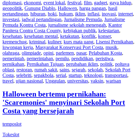
diplomasi
,
ekonomi
,
event lokal
,
festival
,
film
,
gadget
,
gaya hidup
,
geopolitik
,
Gunung Diablo
,
Hallowen
,
harga pangan
,
hasil
pertandingan
,
hiburan
,
hoki
,
hukum
,
iklim
,
inflasi
,
inovasi
,
internet
,
investasi
,
jadwal pertandingan
,
Jurnalisme Pemuda
,
Jurnalisme
Pemuda Kontra Costa
,
jurnalisme sekolah menengah
,
Kantor
Panitera Contra Costa County
,
kebijakan publik
,
kelestarian
,
kesehatan
,
kesehatan mental
,
ketakutan
,
konflik
,
konser
,
kremenchug
,
kriminal
,
kuliner
,
kurs mata uang
,
Lisensi Pernikahan
,
lowongan kerja
,
Masyarakat Konservasi Port Costa
,
musik
,
olahraga
,
olimpiade
,
opini
,
parlemen
,
pasar
,
Pelabuhan Kosta
,
pemerintah
,
pemerintahan
,
pemilu
,
pendidikan
,
peristiwa
,
pernikahan
,
Pernikahan Tujuan
,
perubahan iklim
,
politik
,
poltava
oblast
,
restoran
,
rumah sakit
,
sains
,
sejarah
,
sekolah
,
Sekolah Port
Costa
,
selebriti
,
sepakbola
,
serial
,
startup
,
teknologi
,
transportasi
,
travel
,
ujian nasional
,
Unggulan
,
universitas
,
vaksin
,
warisan
Halloween bertemu pernikahan:
'Scaremonies' menyinari Sekolah Port
Costa yang bersejarah
temposlot
Tokeslot