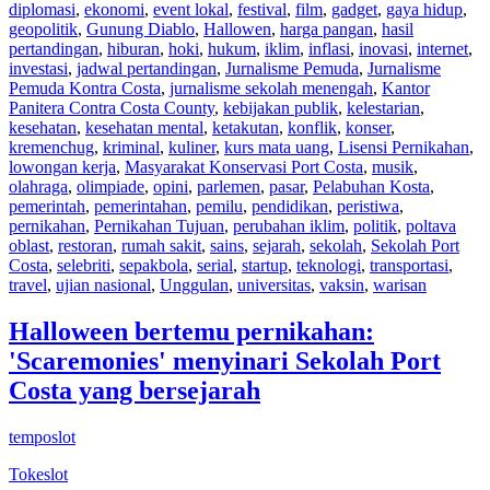
diplomasi
,
ekonomi
,
event lokal
,
festival
,
film
,
gadget
,
gaya hidup
,
geopolitik
,
Gunung Diablo
,
Hallowen
,
harga pangan
,
hasil
pertandingan
,
hiburan
,
hoki
,
hukum
,
iklim
,
inflasi
,
inovasi
,
internet
,
investasi
,
jadwal pertandingan
,
Jurnalisme Pemuda
,
Jurnalisme
Pemuda Kontra Costa
,
jurnalisme sekolah menengah
,
Kantor
Panitera Contra Costa County
,
kebijakan publik
,
kelestarian
,
kesehatan
,
kesehatan mental
,
ketakutan
,
konflik
,
konser
,
kremenchug
,
kriminal
,
kuliner
,
kurs mata uang
,
Lisensi Pernikahan
,
lowongan kerja
,
Masyarakat Konservasi Port Costa
,
musik
,
olahraga
,
olimpiade
,
opini
,
parlemen
,
pasar
,
Pelabuhan Kosta
,
pemerintah
,
pemerintahan
,
pemilu
,
pendidikan
,
peristiwa
,
pernikahan
,
Pernikahan Tujuan
,
perubahan iklim
,
politik
,
poltava
oblast
,
restoran
,
rumah sakit
,
sains
,
sejarah
,
sekolah
,
Sekolah Port
Costa
,
selebriti
,
sepakbola
,
serial
,
startup
,
teknologi
,
transportasi
,
travel
,
ujian nasional
,
Unggulan
,
universitas
,
vaksin
,
warisan
Halloween bertemu pernikahan:
'Scaremonies' menyinari Sekolah Port
Costa yang bersejarah
temposlot
Tokeslot