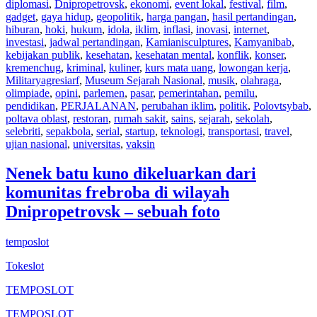
diplomasi
,
Dnipropetrovsk
,
ekonomi
,
event lokal
,
festival
,
film
,
gadget
,
gaya hidup
,
geopolitik
,
harga pangan
,
hasil pertandingan
,
hiburan
,
hoki
,
hukum
,
idola
,
iklim
,
inflasi
,
inovasi
,
internet
,
investasi
,
jadwal pertandingan
,
Kamianisculptures
,
Kamyanibab
,
kebijakan publik
,
kesehatan
,
kesehatan mental
,
konflik
,
konser
,
kremenchug
,
kriminal
,
kuliner
,
kurs mata uang
,
lowongan kerja
,
Militaryagresiarf
,
Museum Sejarah Nasional
,
musik
,
olahraga
,
olimpiade
,
opini
,
parlemen
,
pasar
,
pemerintahan
,
pemilu
,
pendidikan
,
PERJALANAN
,
perubahan iklim
,
politik
,
Polovtsybab
,
poltava oblast
,
restoran
,
rumah sakit
,
sains
,
sejarah
,
sekolah
,
selebriti
,
sepakbola
,
serial
,
startup
,
teknologi
,
transportasi
,
travel
,
ujian nasional
,
universitas
,
vaksin
Nenek batu kuno dikeluarkan dari
komunitas frebroba di wilayah
Dnipropetrovsk – sebuah foto
temposlot
Tokeslot
TEMPOSLOT
TEMPOSLOT