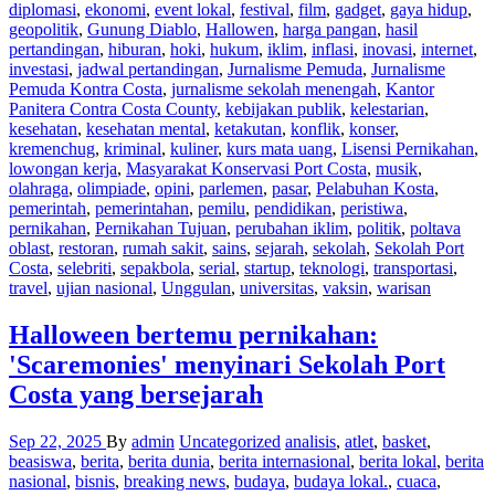
diplomasi
,
ekonomi
,
event lokal
,
festival
,
film
,
gadget
,
gaya hidup
,
geopolitik
,
Gunung Diablo
,
Hallowen
,
harga pangan
,
hasil
pertandingan
,
hiburan
,
hoki
,
hukum
,
iklim
,
inflasi
,
inovasi
,
internet
,
investasi
,
jadwal pertandingan
,
Jurnalisme Pemuda
,
Jurnalisme
Pemuda Kontra Costa
,
jurnalisme sekolah menengah
,
Kantor
Panitera Contra Costa County
,
kebijakan publik
,
kelestarian
,
kesehatan
,
kesehatan mental
,
ketakutan
,
konflik
,
konser
,
kremenchug
,
kriminal
,
kuliner
,
kurs mata uang
,
Lisensi Pernikahan
,
lowongan kerja
,
Masyarakat Konservasi Port Costa
,
musik
,
olahraga
,
olimpiade
,
opini
,
parlemen
,
pasar
,
Pelabuhan Kosta
,
pemerintah
,
pemerintahan
,
pemilu
,
pendidikan
,
peristiwa
,
pernikahan
,
Pernikahan Tujuan
,
perubahan iklim
,
politik
,
poltava
oblast
,
restoran
,
rumah sakit
,
sains
,
sejarah
,
sekolah
,
Sekolah Port
Costa
,
selebriti
,
sepakbola
,
serial
,
startup
,
teknologi
,
transportasi
,
travel
,
ujian nasional
,
Unggulan
,
universitas
,
vaksin
,
warisan
Halloween bertemu pernikahan:
'Scaremonies' menyinari Sekolah Port
Costa yang bersejarah
Sep 22, 2025
By
admin
Uncategorized
analisis
,
atlet
,
basket
,
beasiswa
,
berita
,
berita dunia
,
berita internasional
,
berita lokal
,
berita
nasional
,
bisnis
,
breaking news
,
budaya
,
budaya lokal.
,
cuaca
,