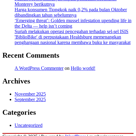
Monterey berikutnya
Harga konsumen Tiongkok naik 0,2% pada bulan Oktober
dibandingkan tahun sebelumnya
‘Emerging threat’: Golden mussel infestation upending life in
the Delta — help isn’t coming
Suriah melakukan operasi pencegahan terhadap sel-sel ISIS
'BiblioBike' di perpustakaan Healdsburg memenangkan
penghargaan nasional karena membawa buku ke masyarakat
Recent Comments
A WordPress Commenter
on
Hello world!
Archives
November 2025
September 2025
Categories
Uncategorized