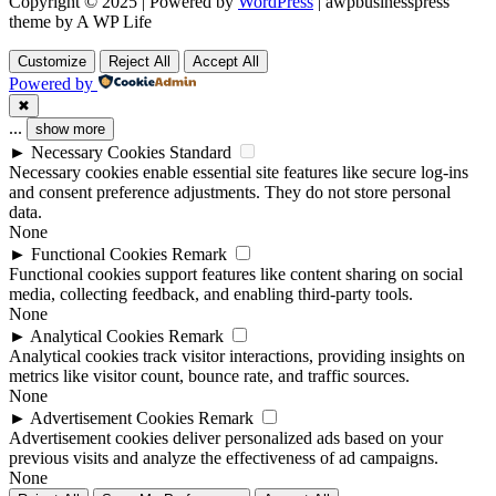
Copyright © 2025 | Powered by
WordPress
|
awpbusinesspress
theme by A WP Life
Customize
Reject All
Accept All
Powered by
✖
...
show more
►
Necessary Cookies
Standard
Necessary cookies enable essential site features like secure log-ins
and consent preference adjustments. They do not store personal
data.
None
►
Functional Cookies
Remark
Functional cookies support features like content sharing on social
media, collecting feedback, and enabling third-party tools.
None
►
Analytical Cookies
Remark
Analytical cookies track visitor interactions, providing insights on
metrics like visitor count, bounce rate, and traffic sources.
None
►
Advertisement Cookies
Remark
Advertisement cookies deliver personalized ads based on your
previous visits and analyze the effectiveness of ad campaigns.
None