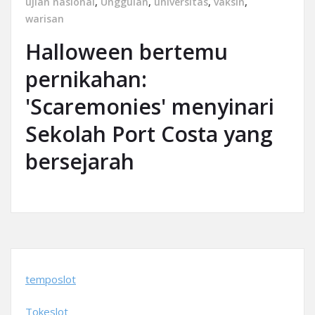
ujian nasional
,
Unggulan
,
universitas
,
vaksin
,
warisan
Halloween bertemu
pernikahan:
'Scaremonies' menyinari
Sekolah Port Costa yang
bersejarah
temposlot
Tokeslot