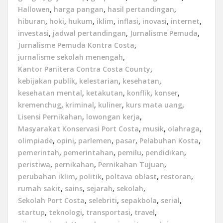
Hallowen
,
harga pangan
,
hasil pertandingan
,
hiburan
,
hoki
,
hukum
,
iklim
,
inflasi
,
inovasi
,
internet
,
investasi
,
jadwal pertandingan
,
Jurnalisme Pemuda
,
Jurnalisme Pemuda Kontra Costa
,
jurnalisme sekolah menengah
,
Kantor Panitera Contra Costa County
,
kebijakan publik
,
kelestarian
,
kesehatan
,
kesehatan mental
,
ketakutan
,
konflik
,
konser
,
kremenchug
,
kriminal
,
kuliner
,
kurs mata uang
,
Lisensi Pernikahan
,
lowongan kerja
,
Masyarakat Konservasi Port Costa
,
musik
,
olahraga
,
olimpiade
,
opini
,
parlemen
,
pasar
,
Pelabuhan Kosta
,
pemerintah
,
pemerintahan
,
pemilu
,
pendidikan
,
peristiwa
,
pernikahan
,
Pernikahan Tujuan
,
perubahan iklim
,
politik
,
poltava oblast
,
restoran
,
rumah sakit
,
sains
,
sejarah
,
sekolah
,
Sekolah Port Costa
,
selebriti
,
sepakbola
,
serial
,
startup
,
teknologi
,
transportasi
,
travel
,