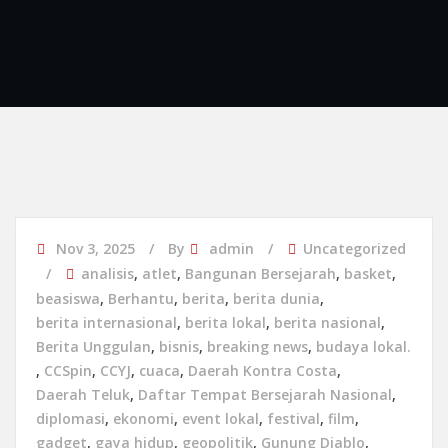
Nov 3, 2025
By
admin
Uncategorized
analisis
,
atlet
,
Bangunan Bersejarah
,
basket
,
beasiswa
,
Berhantu
,
berita
,
berita dunia
,
berita internasional
,
berita lokal
,
berita nasional
,
Berita Unggulan
,
bisnis
,
breaking news
,
budaya lokal.
,
CCSpin
,
CCYJ
,
cuaca
,
Daerah Kontra Costa
,
Daerah Teluk
,
Daftar Tempat Bersejarah Nasional
,
diplomasi
,
ekonomi
,
event lokal
,
festival
,
film
,
gadget
,
gaya hidup
,
geopolitik
,
Gunung Diablo
,