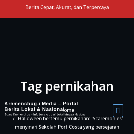
Skip to the content
Berita Cepat, Akurat, dan Terpercaya
Tag pernikahan
Kremenchug-i Media – Portal
Berita Lokal & Nasional
Home
Suara Kremenchug – Info Lengkap dari Lokal hingga Nasional
Halloween bertemu pernikahan: 'Scaremonies'
menyinari Sekolah Port Costa yang bersejarah